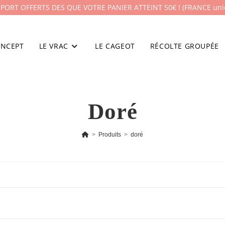
 PORT OFFERTS DES QUE VOTRE PANIER ATTEINT 50€ ! (FRANCE un
ONCEPT
LE VRAC
LE CAGEOT
RÉCOLTE GROUPÉE
Doré
>
Produits
>
doré