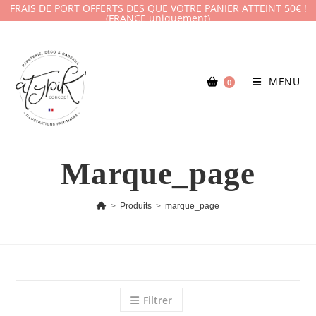
FRAIS DE PORT OFFERTS DES QUE VOTRE PANIER ATTEINT 50€ !
(FRANCE uniquement)
MENU
0
Marque_page
>
Produits
>
marque_page
Filtrer